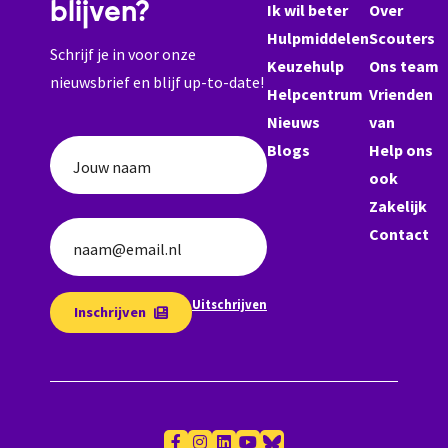
blijven?
Ik wil beter
Over
Hulpmiddelen
Scouters
Schrijf je in voor onze
Keuzehulp
Ons team
nieuwsbrief en blijf up-to-date!
Helpcentrum
Vrienden
Nieuws
van
Blogs
Help ons
Jouw naam
ook
Zakelijk
Contact
naam@email.nl
Uitschrijven
Inschrijven