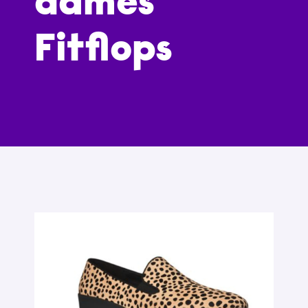
dames
Fitflops