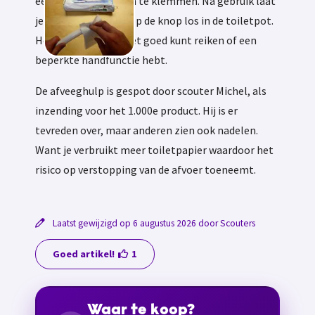
een vochtig doekje in te klemmen. Na gebruik laat
je dat met een druk op de knop los in de toiletpot.
Heel handig als je niet goed kunt reiken of een
beperkte handfunctie hebt.
De afveeghulp is gespot door scouter Michel, als
inzending voor het 1.000e product. Hij is er
tevreden over, maar anderen zien ook nadelen.
Want je verbruikt meer toiletpapier waardoor het
risico op verstopping van de afvoer toeneemt.
Laatst gewijzigd op 6 augustus 2026 door Scouters
Goed artikel!
1
Waar te koop?