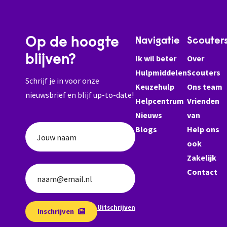
Op de hoogte
Navigatie
Scouter
blijven?
Ik wil beter
Over
Hulpmiddelen
Scouters
Schrijf je in voor onze
Keuzehulp
Ons team
nieuwsbrief en blijf up-to-date!
Helpcentrum
Vrienden
Nieuws
van
Blogs
Help ons
Jouw naam
ook
Zakelijk
Contact
naam@email.nl
Uitschrijven
Inschrijven