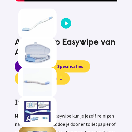
Afveeghulp Easywipe van
Able2
Informatie
Specificaties
Beoordelingen (0)
Informatie
Met de afveeghulp Easywipe kun je jezelf reinigen
na toiletgebruik. Dat doe je door er toiletpapier of