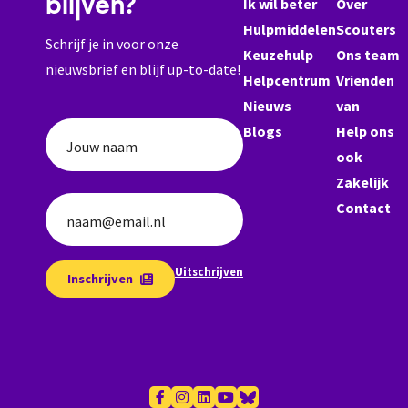
blijven?
Ik wil beter
Over
Hulpmiddelen
Scouters
Schrijf je in voor onze
Keuzehulp
Ons team
nieuwsbrief en blijf up-to-date!
Helpcentrum
Vrienden
Nieuws
van
Blogs
Help ons
Jouw naam
ook
Zakelijk
Contact
naam@email.nl
Uitschrijven
Inschrijven