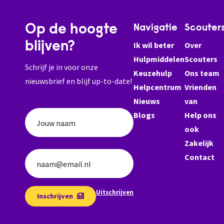
Op de hoogte
Navigatie
Scouter
blijven?
Ik wil beter
Over
Hulpmiddelen
Scouters
Schrijf je in voor onze
Keuzehulp
Ons team
nieuwsbrief en blijf up-to-date!
Helpcentrum
Vrienden
Nieuws
van
Blogs
Help ons
Jouw naam
ook
Zakelijk
Contact
naam@email.nl
Uitschrijven
Inschrijven