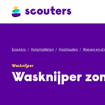
Scouters
Hulpmiddelen
Huishouden
Wassen en str
Wasknijper
Wasknijper zon