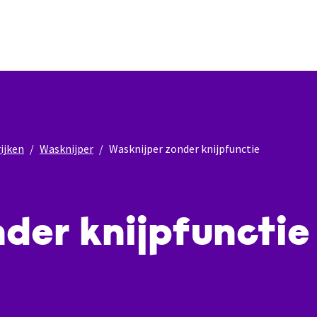
ijken
Wasknijper
Wasknijper zonder knijpfunctie
der knijpfunctie