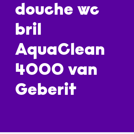
douche wc
bril
AquaClean
4000 van
Geberit