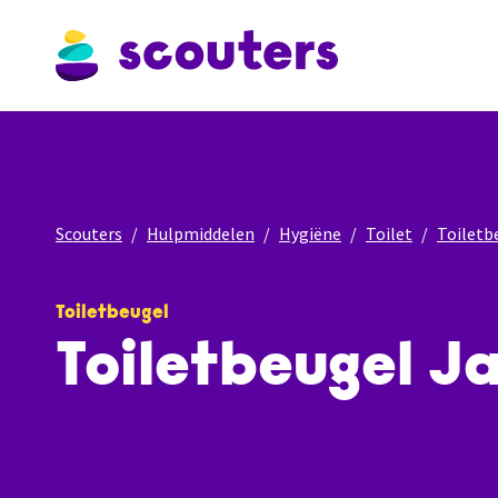
Scouters
Hulpmiddelen
Hygiëne
Toilet
Toiletb
Toiletbeugel
Toiletbeugel J