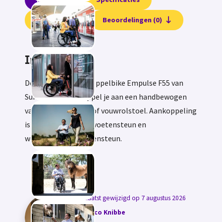
Testvideo
Beoordelingen (0)
Informatie
De elektrische aankoppelbike Empulse F55 van
Sunrise Medical koppel je aan een handbewogen
vast frame rolstoel of vouwrolstoel. Aankoppeling
is mogelijk bij vaste voetensteun en
wegzwenkbare voetensteun.
Laatst gewijzigd op 7 augustus 2026
door
Nico Knibbe