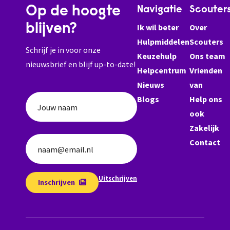
Op de hoogte
Navigatie
Scouter
blijven?
Ik wil beter
Over
Hulpmiddelen
Scouters
Schrijf je in voor onze
Keuzehulp
Ons team
nieuwsbrief en blijf up-to-date!
Helpcentrum
Vrienden
Nieuws
van
Blogs
Help ons
Jouw naam
ook
Zakelijk
Contact
naam@email.nl
Uitschrijven
Inschrijven