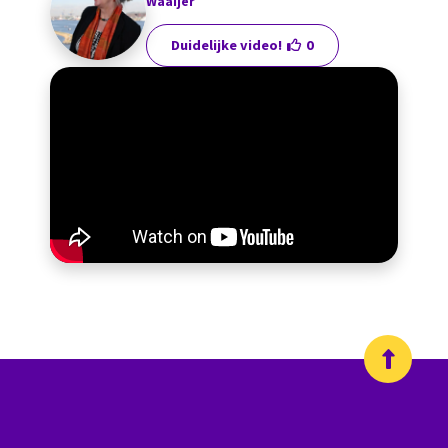
Waaijer
Duidelijke video!
0