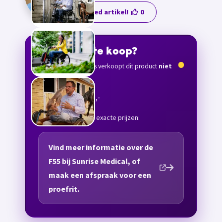
Goed artikel!
0
Waar te koop?
Scouters verkoopt dit product
niet
zelf
Prijs vanaf € 4.871,-
Meer informatie en exacte prijzen:
Vind meer informatie over de
F55 bij Sunrise Medical, of
maak een afspraak voor een
proefrit.