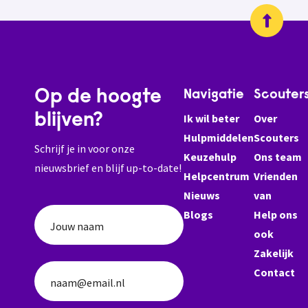
Op de hoogte
Navigatie
Scouter
blijven?
Ik wil beter
Over
Hulpmiddelen
Scouters
Schrijf je in voor onze
Keuzehulp
Ons team
nieuwsbrief en blijf up-to-date!
Helpcentrum
Vrienden
Nieuws
van
Blogs
Help ons
Jouw naam
ook
Zakelijk
Contact
naam@email.nl