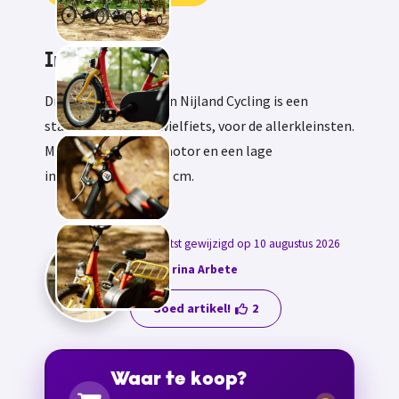
Informatie
Driewielfiets Acky van Nijland Cycling is een
stabiele kinderdriewielfiets, voor de allerkleinsten.
Met of zonder hulpmotor en een lage
instaphoogte van 12 cm.
Laatst gewijzigd op 10 augustus 2026
door
Karina Arbete
Goed artikel!
2
Waar te koop?