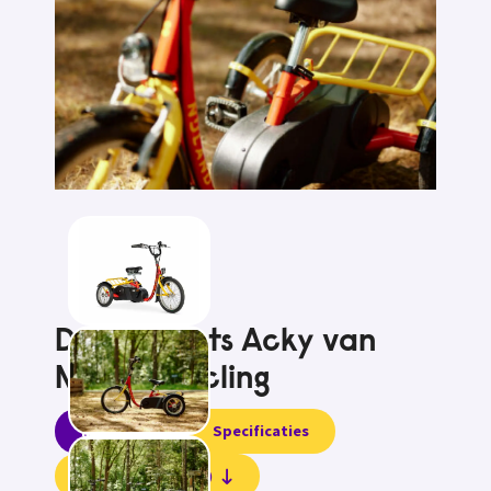
Driewielfiets Acky van
Nijland Cycling
Informatie
Specificaties
Beoordelingen (0)