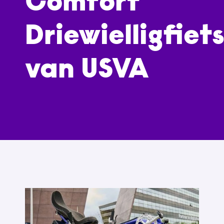
Comfort
Driewielligfiet
van USVA