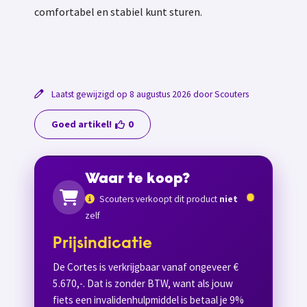
comfortabel en stabiel kunt sturen.
Laatst gewijzigd op 8 augustus 2026 door Scouters
Goed artikel!
0
Waar te koop?
Scouters verkoopt dit product
niet
zelf
Prijsindicatie
De Cortes is verkrijgbaar vanaf ongeveer €
5.670,-. Dat is zonder BTW, want als jouw
fiets een invalidenhulpmiddel is betaal je 9%