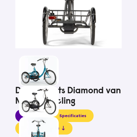
Driewielfiets Diamond van
Nijland Cycling
Informatie
Specificaties
Beoordelingen (0)