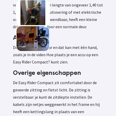
volwassenen met een lengte van ongeveer 1,40 tot
1,70 m. In standaard uitvoering of met elektrische
ondersteuning. Hij is wendbaar, heeft een kleine
draaicirkel en past door een normale deur.
Accu
De accu is afneembaar en dat kan met één hand,
zoals je in de video Hoe plaats je een accu op een
Easy Rider Compact? kunt zien.
Overige eigenschappen
De Easy Rider Compact zit comfortabel door de
geveerde zitting en fietst licht. De zitting is
verstelbaar: je kunt de zitdiepte instellen. De
kabels zijn netjes weggewerkt in het frame en hij
heeft een kettingslang in plaats van een