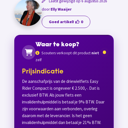
Laatst gewijzigd op 6 augustus 2026
door
Elly Waaijer
Goed artikel!
0
Waar te koop?
Scouters verkoopt dit product
niet
zelf
Prijsindicatie
De aanschafprijs van de driewielfiets Easy
Rider Compact is ongeveer € 2.500,-. Dat is
exclusief BTW. Als jouw fiets een
invalidenhulpmiddel is betaal je 9% BTW. Daar
zijn voorwaarden aan verbonden, overleg
daarom met de leverancier. Is het geen
invalidenhulpmiddel dan betaal je 21% BTW.