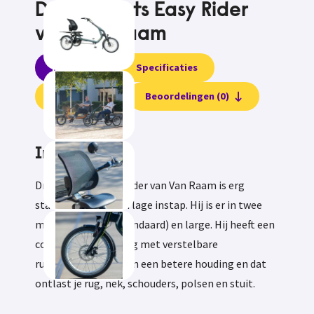
Driewielfiets Easy Rider
van Van Raam
Informatie
Specificaties
Testvideo
Beoordelingen (0)
Informatie
Driewielfiets Easy Rider van Van Raam is erg
stabiel en heeft een lage instap. Hij is er in twee
maten: medium (standaard) en large. Hij heeft een
comfortabele zitting met verstelbare
ruggensteun. Je zit in een betere houding en dat
ontlast je rug, nek, schouders, polsen en stuit.