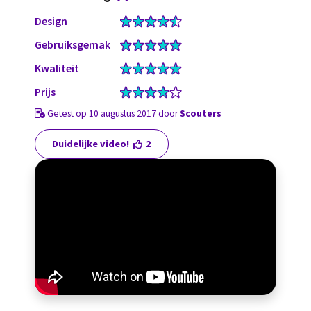
Design
Gebruiksgemak
Kwaliteit
Prijs
Getest op 10 augustus 2017 door
Scouters
Duidelijke video!
2