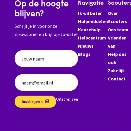
Op de hoogte
Navigatie
Scouter
blijven?
Ik wil beter
Over
Hulpmiddelen
Scouters
Schrijf je in voor onze
Keuzehulp
Ons team
nieuwsbrief en blijf up-to-date!
Helpcentrum
Vrienden
Nieuws
van
Blogs
Help ons
Jouw naam
ook
Zakelijk
Contact
naam@email.nl
Uitschrijven
Inschrijven