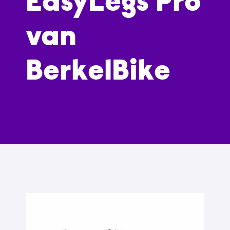
EasyLegs Pro
van
BerkelBike