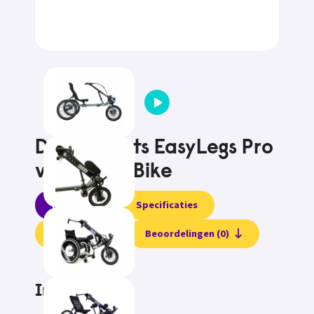
Driewielfiets EasyLegs Pro
van BerkelBike
Informatie
Specificaties
Testvideo
Beoordelingen (0)
Informatie