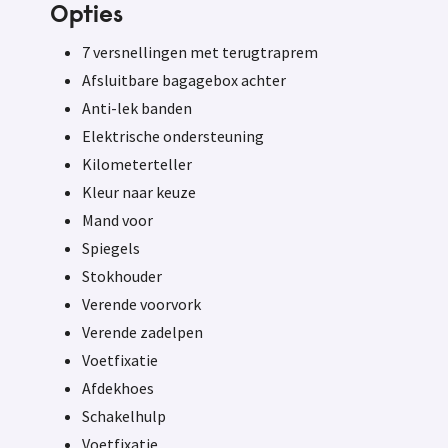
Opties
7 versnellingen met terugtraprem
Afsluitbare bagagebox achter
Anti-lek banden
Elektrische ondersteuning
Kilometerteller
Kleur naar keuze
Mand voor
Spiegels
Stokhouder
Verende voorvork
Verende zadelpen
Voetfixatie
Afdekhoes
Schakelhulp
Voetfixatie