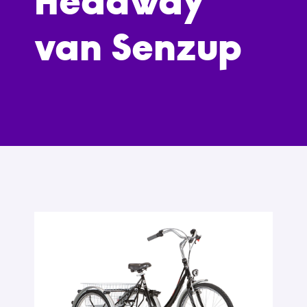
Headway
van Senzup