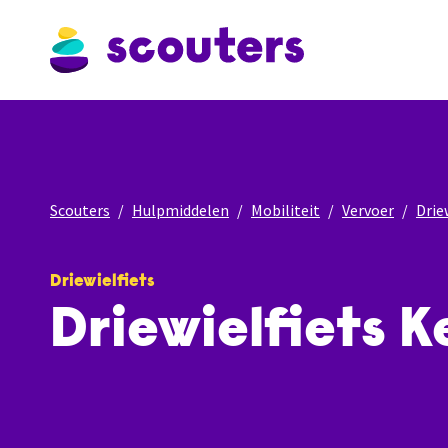
Scouters
Hulpmiddelen
Mobiliteit
Vervoer
Drie
Driewielfiets
Driewielfiets 