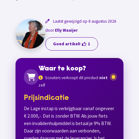
Laatst gewijzigd op 8 augustus 2026
door
Elly Waaijer
Goed artikel!
1
Waar te koop?
Scouters verkoopt dit product
niet
zelf
Prijsindicatie
De Lage instap is verkrijgbaar vanaf ongeveer
€ 2.000,-. Dat is zonder BTW. Als jouw fiets
een invalidenhulpmiddel is betaal je 9% BTW.
Daar zijn voorwaarden aan verbonden,
overleg daarom met de leverancier. Is het