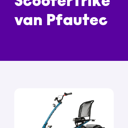
ScooterTrike
van Pfautec