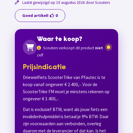
Laatst gewijzigd op 10 augustus 2026 door Scouters
Goed artikel!
0
Waar te koop?
Scouters verkoopt dit product
niet
zelf
Prijsindicatie
Driewielfiets ScooterTrike van Pfautec is te
koop vanaf ongeveer € 2.400,-. Voor de
ScooterTrike FM moet je minstens rekenen op
ongeveer € 3.400,-.
Dat is exclusief BTW, want als jouw fiets een
invalidenhulpmiddel is betaal je 9% BTW. Daar
zijn voorwaarden aan verbonden, overleg
daarom met de leverancier of dat kan. Is het