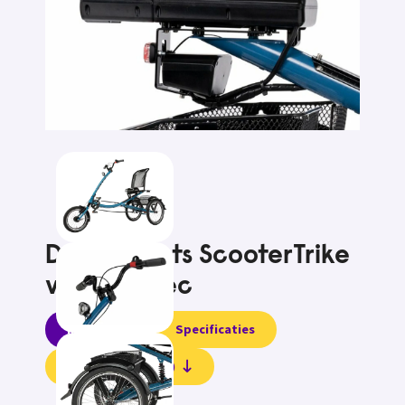
Driewielfiets ScooterTrike
van Pfautec
Informatie
Specificaties
Beoordelingen (0)