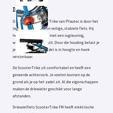
Informatie
Driewielfiets ScooterTrike van Pfautec is door het
lage zwaartepunt een veilige, stabiele fiets. Hij
heeft een hoog zadel met een rugleuning,
waardoor je rechtop zit. Door die houding belast je
je knieën niet. Het zadel is in hoogte en hoek
verstelbaar.
De ScooterTrike zit comfortabel en heeft een
geveerde achtervork. Je voeten kunnen op de
grond als je op het zadel zit. Al die eigenschappen
maken de driewieler geschikt voor lange
afstanden.
Driewielfiets ScooterTrike FM heeft elektrische