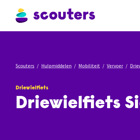
Scouters
Hulpmiddelen
Mobiliteit
Vervoer
Drie
Driewielfiets
Driewielfiets 