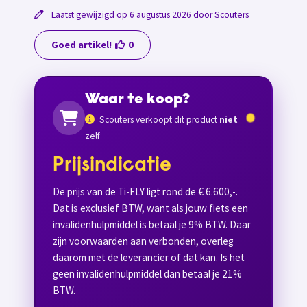
Laatst gewijzigd op 6 augustus 2026 door Scouters
Goed artikel!
0
Waar te koop?
Scouters verkoopt dit product
niet
zelf
Prijsindicatie
De prijs van de Ti-FLY ligt rond de € 6.600,-.
Dat is exclusief BTW, want als jouw fiets een
invalidenhulpmiddel is betaal je 9% BTW. Daar
zijn voorwaarden aan verbonden, overleg
daarom met de leverancier of dat kan. Is het
geen invalidenhulpmiddel dan betaal je 21%
BTW.