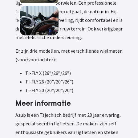
ligfiets met twee voorwielen. Een professionele
fiets voor wie er veel op uitgaat, de natuur in. Hij
heeft voor- en achtervering, rijdt comfortabel en is
daarom geschikt voor ruw terrein. Ook verkrijgbaar
met elektrische ondersteuning.
Er zijn drie modellen, met verschillende wielmaten
(voor/voor/achter):
Ti-FLY X (26”/26”/26”)
Ti-FLY 26 (20”/20”/26”)
Ti-FLY 20 (20”/20”/20”)
Meer informatie
Azub is een Tsjechisch bedrijf met 20 jaar ervaring,
gespecialiseerd in ligfietsen. De makers zijn zelf
enthousiaste gebruikers van ligfietsen en steken