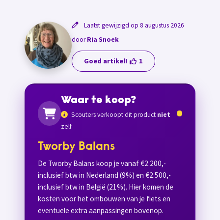
Laatst gewijzigd op 8 augustus 2026
door
Ria Snoek
Goed artikel!
1
Waar te koop?
Scouters verkoopt dit product
niet
zelf
Tworby Balans
De Tworby Balans koop je vanaf €2.200,-
inclusief btw in Nederland (9%) en €2.500,-
inclusief btw in België (21%). Hier komen de
kosten voor het ombouwen van je fiets en
eventuele extra aanpassingen bovenop.