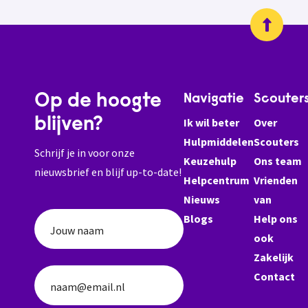
Op de hoogte
Navigatie
Scouter
blijven?
Ik wil beter
Over
Hulpmiddelen
Scouters
Schrijf je in voor onze
Keuzehulp
Ons team
nieuwsbrief en blijf up-to-date!
Helpcentrum
Vrienden
Nieuws
van
Blogs
Help ons
Jouw naam
ook
Zakelijk
Contact
naam@email.nl