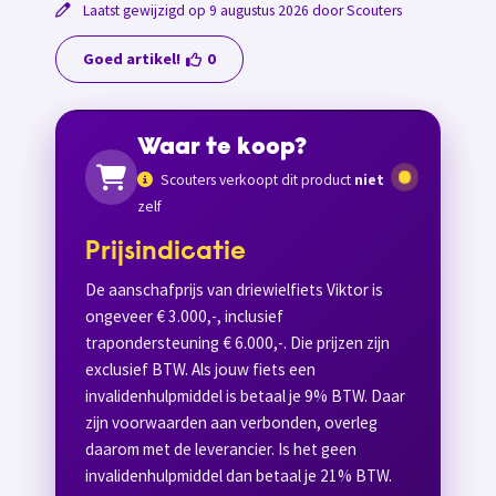
Laatst gewijzigd op 9 augustus 2026 door Scouters
Goed artikel!
0
Waar te koop?
Scouters verkoopt dit product
niet
zelf
Prijsindicatie
De aanschafprijs van driewielfiets Viktor is
ongeveer € 3.000,-, inclusief
trapondersteuning € 6.000,-. Die prijzen zijn
exclusief BTW. Als jouw fiets een
invalidenhulpmiddel is betaal je 9% BTW. Daar
zijn voorwaarden aan verbonden, overleg
daarom met de leverancier. Is het geen
invalidenhulpmiddel dan betaal je 21% BTW.