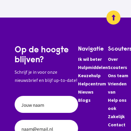
Op de hoogte
Navigatie
Scouter
blijven?
Ik wil beter
Over
Hulpmiddelen
Scouters
Schrijf je in voor onze
Keuzehulp
Ons team
nieuwsbrief en blijf up-to-date!
Helpcentrum
Vrienden
Nieuws
van
Blogs
Help ons
Jouw naam
ook
Zakelijk
Contact
naam@email.nl