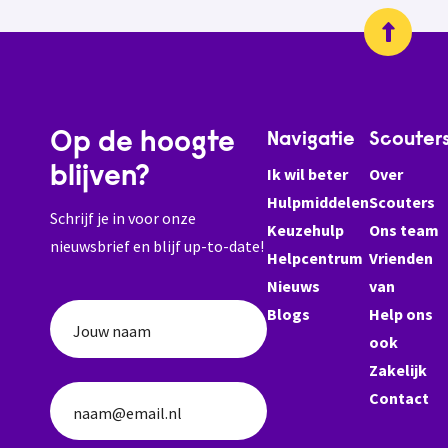
Op de hoogte
Navigatie
Scouter
blijven?
Ik wil beter
Over
Hulpmiddelen
Scouters
Schrijf je in voor onze
Keuzehulp
Ons team
nieuwsbrief en blijf up-to-date!
Helpcentrum
Vrienden
Nieuws
van
Blogs
Help ons
Jouw naam
ook
Zakelijk
Contact
naam@email.nl