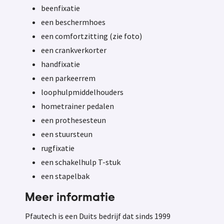
beenfixatie
een beschermhoes
een comfortzitting (zie foto)
een crankverkorter
handfixatie
een parkeerrem
loophulpmiddelhouders
hometrainer pedalen
een prothesesteun
een stuursteun
rugfixatie
een schakelhulp T-stuk
een stapelbak
Meer informatie
Pfautech is een Duits bedrijf dat sinds 1999