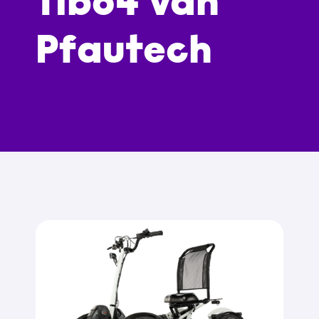
Tibo4 van
Pfautech