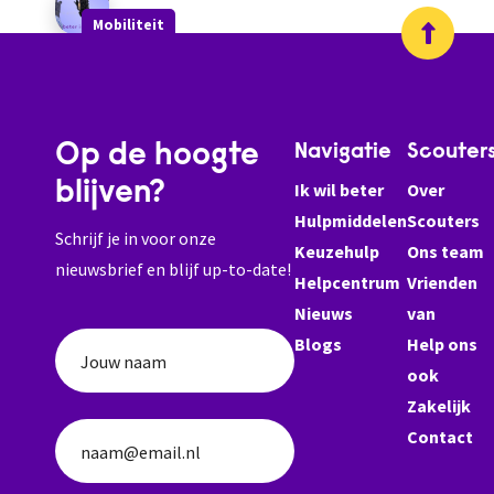
Mobiliteit
Op de hoogte
Navigatie
Scouter
blijven?
Ik wil beter
Over
Hulpmiddelen
Scouters
Schrijf je in voor onze
Keuzehulp
Ons team
nieuwsbrief en blijf up-to-date!
Helpcentrum
Vrienden
Nieuws
van
Blogs
Help ons
Jouw naam
ook
Zakelijk
Contact
naam@email.nl