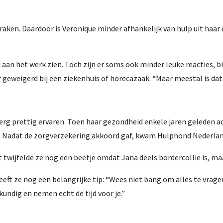
aken. Daardoor is Veronique minder afhankelijk van hulp uit haar o
n het werk zien. Toch zijn er soms ook minder leuke reacties, b
r geweigerd bij een ziekenhuis of horecazaak. “Maar meestal is dat
g prettig ervaren. Toen haar gezondheid enkele jaren geleden ach
 Nadat de zorgverzekering akkoord gaf, kwam Hulphond Nederland 
t twijfelde ze nog een beetje omdat Jana deels bordercollie is, ma
t ze nog een belangrijke tip: “Wees niet bang om alles te vragen
undig en nemen echt de tijd voor je.”