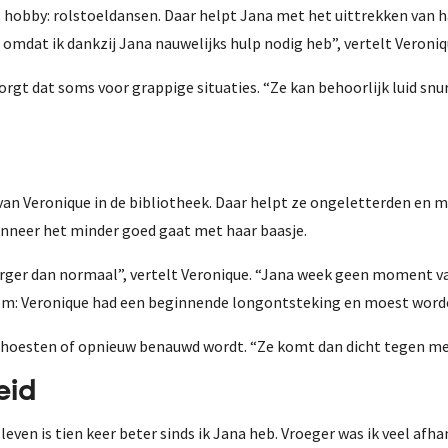
hobby: rolstoeldansen. Daar helpt Jana met het uittrekken van haar
mdat ik dankzij Jana nauwelijks hulp nodig heb”, vertelt Veroniq
 zorgt dat soms voor grappige situaties. “Ze kan behoorlijk luid s
van Veronique in de bibliotheek. Daar helpt ze ongeletterden en m
anneer het minder goed gaat met haar baasje.
rger dan normaal”, vertelt Veronique. “Jana week geen moment van 
arom: Veronique had een beginnende longontsteking en moest wor
oesten of opnieuw benauwd wordt. “Ze komt dan dicht tegen me a
eid
 leven is tien keer beter sinds ik Jana heb. Vroeger was ik veel af