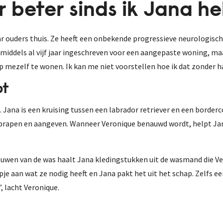
er beter sinds ik Jana h
 ouders thuis. Ze heeft een onbekende progressieve neurologische
nmiddels al vijf jaar ingeschreven voor een aangepaste woning, maa
p mezelf te wonen. Ik kan me niet voorstellen hoe ik dat zonder 
pt
Jana is een kruising tussen een labrador retriever en een borderco
oprapen en aangeven. Wanneer Veronique benauwd wordt, helpt Jan
ouwen van de was haalt Jana kledingstukken uit de wasmand die V
e aan wat ze nodig heeft en Jana pakt het uit het schap. Zelfs een 
”, lacht Veronique.