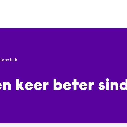
k Jana heb
ien keer beter sin