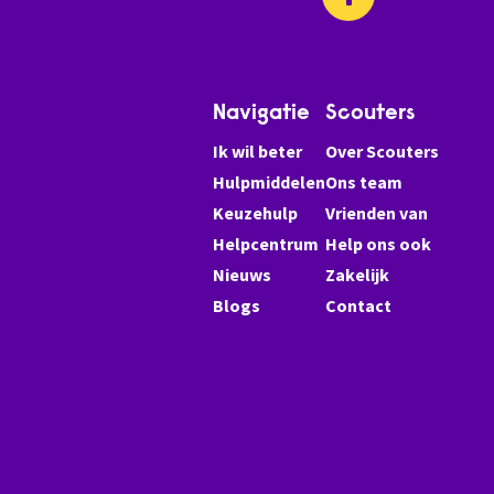
Navigatie
Scouters
Ik wil beter
Over Scouters
Hulpmiddelen
Ons team
Keuzehulp
Vrienden van
Helpcentrum
Help ons ook
Nieuws
Zakelijk
Blogs
Contact