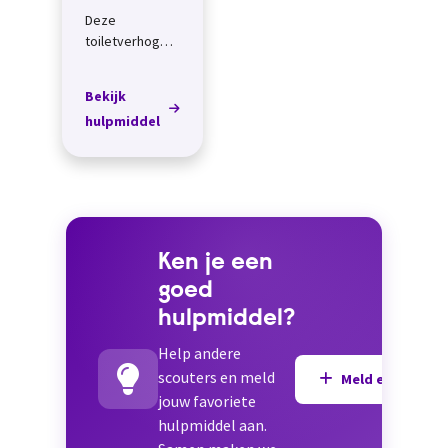
Deze
toiletverhoger
van Vitility is
gemaakt van
Bekijk
zacht
hulpmiddel
materiaal. De
verhoger past
op ieder toilet
en kan je
wassen op...
Ken je een
goed
hulpmiddel?
Help andere
scouters en meld
Meld een hulpmi
jouw favoriete
hulpmiddel aan.