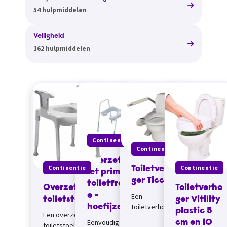
54 hulpmiddelen
Veiligheid
162 hulpmiddelen
Continentie
Continentie
Overzettoi
Continentie
Continentie
Toiletverho
let prima
ger Ticco
toiletfram
Toiletverho
Overzet
e -
Een
ger Vitility
toiletstoel
toiletverhoger
hoefijzer
plastic 5
Een overzet
kan helpen
Eenvoudig over
cm en 10
toiletstoel is