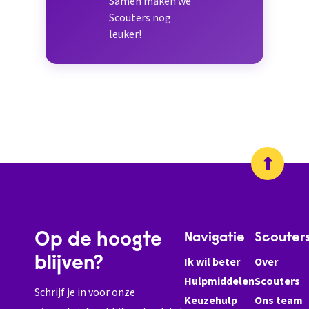
Samen maken we
Scouters nog
leuker!
Op de hoogte
Navigatie
Scouter
blijven?
Ik wil beter
Over
Hulpmiddelen
Scouters
Schrijf je in voor onze
Keuzehulp
Ons team