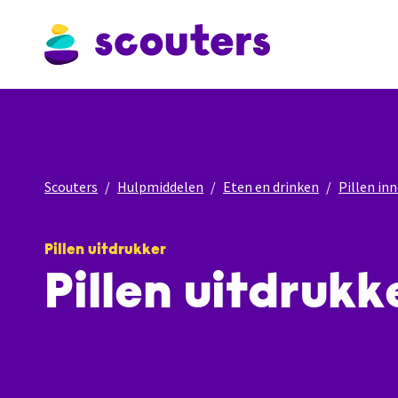
Scouters
Hulpmiddelen
Eten en drinken
Pillen i
Pillen uitdrukker
Pillen uitdrukke