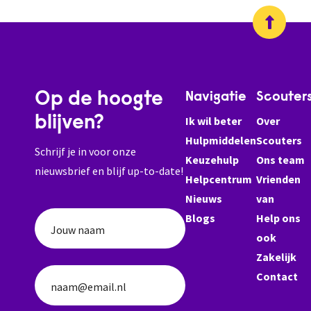
Op de hoogte
Navigatie
Scouter
blijven?
Ik wil beter
Over
Hulpmiddelen
Scouters
Schrijf je in voor onze
Keuzehulp
Ons team
nieuwsbrief en blijf up-to-date!
Helpcentrum
Vrienden
Nieuws
van
Blogs
Help ons
Jouw naam
ook
Zakelijk
Contact
naam@email.nl