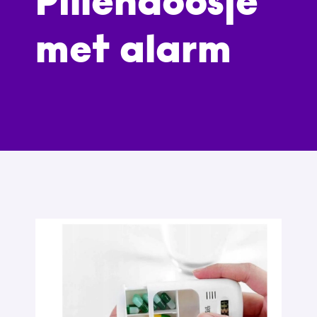
Pillendoosje
met alarm