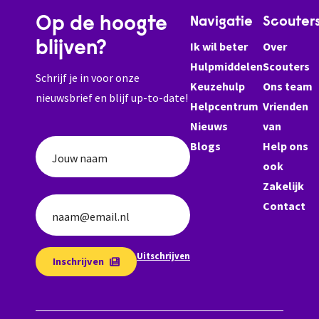
Op de hoogte
Navigatie
Scouter
blijven?
Ik wil beter
Over
Hulpmiddelen
Scouters
Schrijf je in voor onze
Keuzehulp
Ons team
nieuwsbrief en blijf up-to-date!
Helpcentrum
Vrienden
Nieuws
van
Blogs
Help ons
Jouw naam
ook
Zakelijk
Contact
naam@email.nl
Uitschrijven
Inschrijven