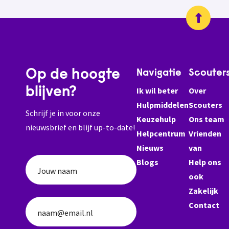
Op de hoogte
Navigatie
Scouter
blijven?
Ik wil beter
Over
Hulpmiddelen
Scouters
Schrijf je in voor onze
Keuzehulp
Ons team
nieuwsbrief en blijf up-to-date!
Helpcentrum
Vrienden
Nieuws
van
Blogs
Help ons
Jouw naam
ook
Zakelijk
Contact
naam@email.nl