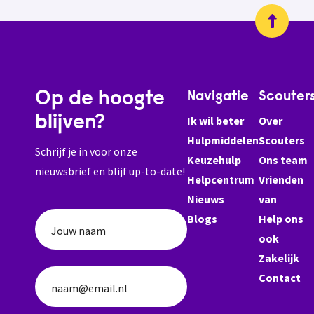
Op de hoogte
Navigatie
Scouter
blijven?
Ik wil beter
Over
Hulpmiddelen
Scouters
Schrijf je in voor onze
Keuzehulp
Ons team
nieuwsbrief en blijf up-to-date!
Helpcentrum
Vrienden
Nieuws
van
Blogs
Help ons
Jouw naam
ook
Zakelijk
Contact
naam@email.nl