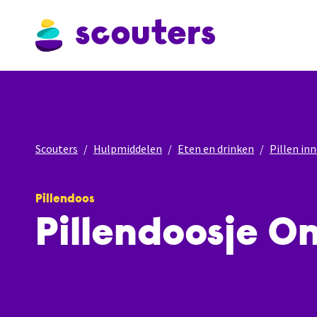
Scouters
Hulpmiddelen
Eten en drinken
Pillen i
Pillendoos
Pillendoosje O