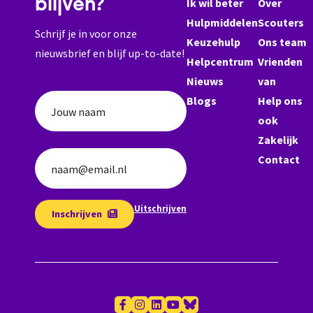
blijven?
Ik wil beter
Over
Hulpmiddelen
Scouters
Schrijf je in voor onze
Keuzehulp
Ons team
nieuwsbrief en blijf up-to-date!
Helpcentrum
Vrienden
Nieuws
van
Blogs
Help ons
Jouw naam
ook
Zakelijk
Contact
naam@email.nl
Uitschrijven
Inschrijven